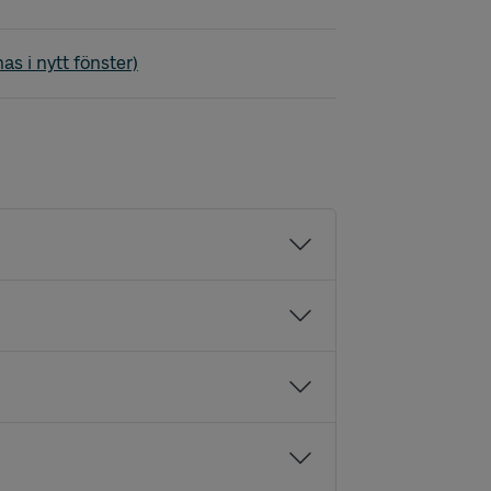
erby
as i nytt fönster)