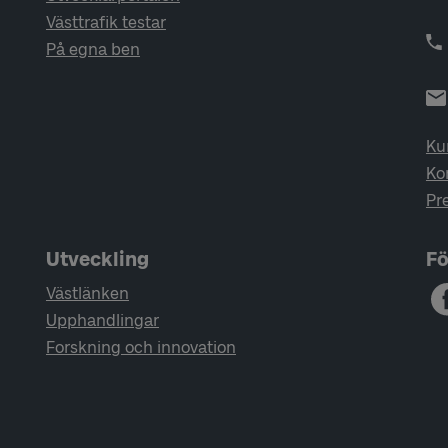
Västtrafik testar
På egna ben
Ku
Ko
Pr
Utveckling
Fö
Västlänken
Upphandlingar
Forskning och innovation