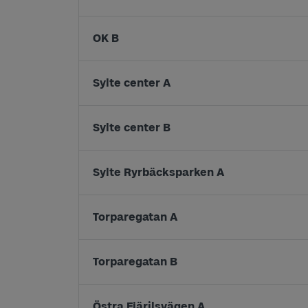
OK B
Sylte center A
Sylte center B
Sylte Ryrbäcksparken A
Torparegatan A
Torparegatan B
Östra Fjärilsvägen A