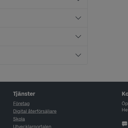
Tjänster
Ko
Företag
Öp
He
Digital återförsäljare
Skola
Utvecklarportalen