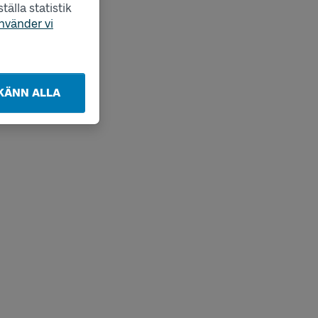
älla statistik
nvänder vi
KÄNN ALLA