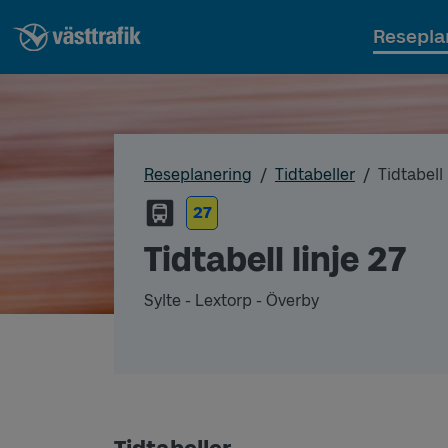
Resepla
Reseplanering
Tidtabeller
Tidtabell 
27
Tidtabell linje 27
Sylte - Lextorp - Överby