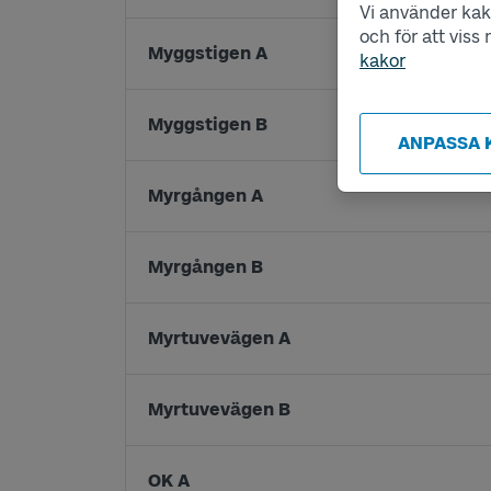
Vi använder kako
och för att vis
Myggstigen A
kakor
Myggstigen B
ANPASSA 
Myrgången A
Myrgången B
Myrtuvevägen A
Myrtuvevägen B
OK A