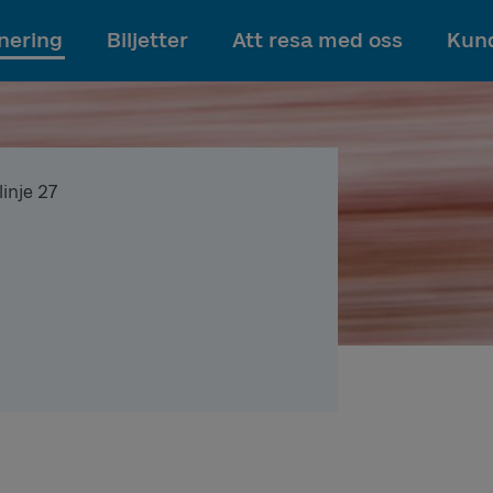
Till innehållet
nering
Biljetter
Att resa med oss
Kund
linje 27