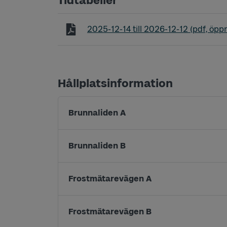
Tidtabeller
Tidtabell linje 27 Sylte - Lextorp - Öv
2025-12-14
till
2026-12-12
(pdf, öppn
Hållplatsinformation
Brunnaliden A
Brunnaliden B
Frostmätarevägen A
Frostmätarevägen B