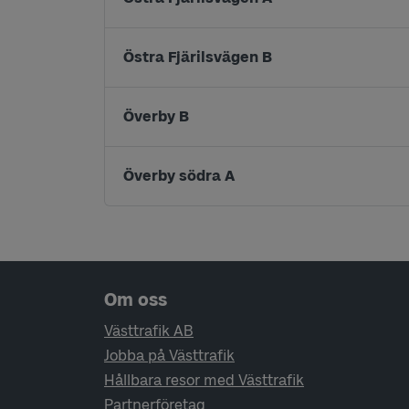
Östra Fjärilsvägen B
Överby B
Överby södra A
Sidfotsnavigering
Om oss
Västtrafik AB
Jobba på Västtrafik
Hållbara resor med Västtrafik
Partnerföretag