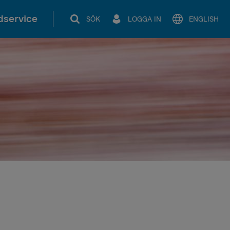
service
SÖK
LOGGA IN
ENGLISH