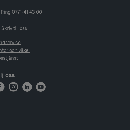
Ring 0771-41 43 00
Skriv till oss
ndservice
ntor och växel
esstjänst
lj oss