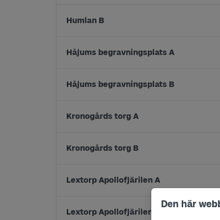
Humlan B
Håjums begravningsplats A
Håjums begravningsplats B
Kronogårds torg A
Kronogårds torg B
Lextorp Apollofjärilen A
Den här web
Lextorp Apollofjärilen B