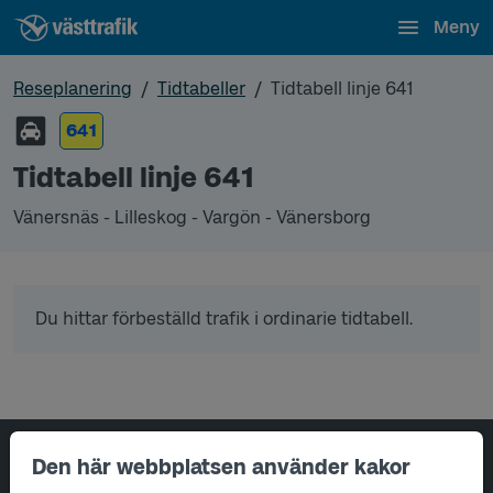
Meny
Reseplanering
Tidtabeller
Tidtabell linje 641
641
Tidtabell linje 641
Vänersnäs - Lilleskog - Vargön - Vänersborg
Du hittar förbeställd trafik i ordinarie tidtabell.
Sidfotsnavigering
Den här webbplatsen använder kakor
Om oss