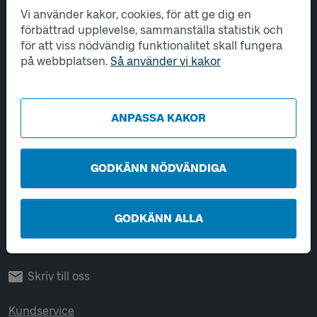
Vi använder kakor, cookies, för att ge dig en
Tjänster
förbättrad upplevelse, sammanställa statistik och
för att viss nödvändig funktionalitet skall fungera
Hantering av personuppgifter
på webbplatsen.
Så använder vi kakor
Utveckling
ANPASSA KAKOR
Kontakta oss
Öppet vardagar 06-22.
Helger och helgdagar 08-22.
GODKÄNN NÖDVÄNDIGA
Chatta
GODKÄNN ALLA
Ring 0771-41 43 00
Skriv till oss
Kundservice