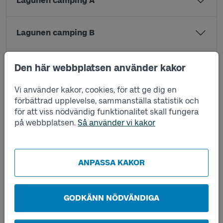
Lagunen camping A
Lagunen camping B
Lilla Båleröd A
Den här webbplatsen använder kakor
Vi använder kakor, cookies, för att ge dig en
Lilla Båleröd B
förbättrad upplevelse, sammanställa statistik och
för att viss nödvändig funktionalitet skall fungera
på webbplatsen.
Så använder vi kakor
Neanberg A
Neanberg B
ANPASSA KAKOR
Nöddö A
GODKÄNN NÖDVÄNDIGA