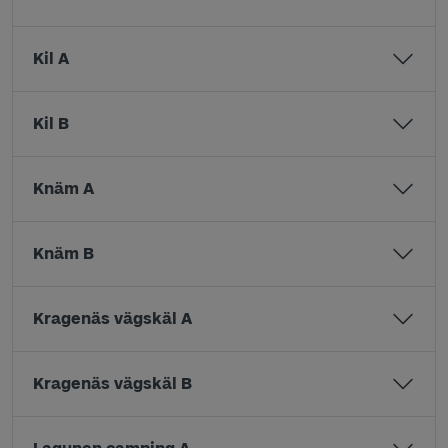
Kil A
Kil B
Knäm A
Knäm B
Kragenäs vägskäl A
Kragenäs vägskäl B