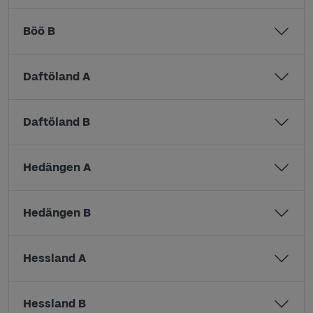
Böö B
Daftöland A
Daftöland B
Hedängen A
Hedängen B
Hessland A
Hessland B