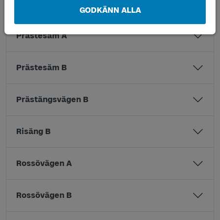
Nöddö B
GODKÄNN ALLA
Prästesäm A
Prästesäm B
Prästängsvägen B
Risäng B
Rossövägen A
Rossövägen B