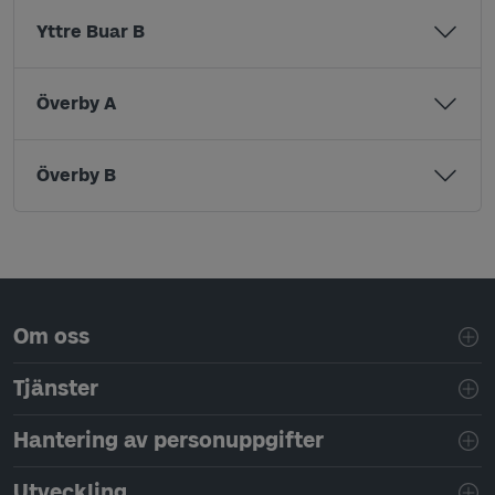
Yttre Buar B
Överby A
Överby B
Sidfotsnavigering
Om oss
Tjänster
Hantering av personuppgifter
Utveckling