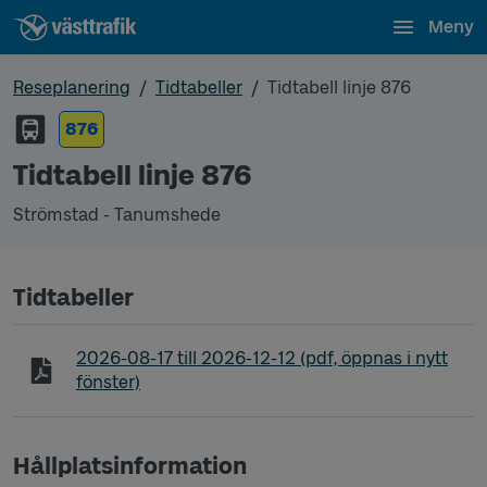
Meny
Reseplanering
Tidtabeller
Tidtabell linje 876
876
Tidtabell linje 876
Strömstad - Tanumshede
Tidtabeller
Tidtabell linje 876 Strömstad - Tanumshede
2026-08-17
till
2026-12-12
(pdf, öppnas i nytt
fönster)
Hållplatsinformation