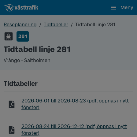
Meny
Reseplanering
Tidtabeller
Tidtabell linje 281
281
Tidtabell linje 281
Vrångö - Saltholmen
Tidtabeller
Tidtabell linje 281 Vrångö - Saltholmen
2026-06-01
till
2026-08-23
(pdf, öppnas i nytt
fönster)
Tidtabell linje 281 Vrångö - Saltholmen
2026-08-24
till
2026-12-12
(pdf, öppnas i nytt
fönster)