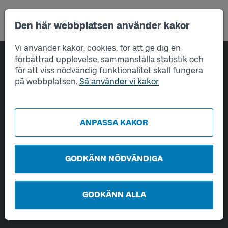
Den här webbplatsen använder kakor
Vi använder kakor, cookies, för att ge dig en
förbättrad upplevelse, sammanställa statistik och
Sidfotsnavigering
Om oss
för att viss nödvändig funktionalitet skall fungera
på webbplatsen.
Så använder vi kakor
Tjänster
Hantering av personuppgifter
ANPASSA KAKOR
Utveckling
GODKÄNN NÖDVÄNDIGA
Kontakta oss
Öppet vardagar 06-22.
Helger och helgdagar 08-22.
GODKÄNN ALLA
Chatta