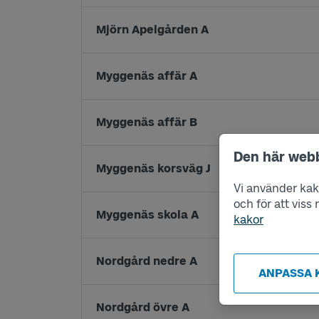
Mjörn Apelgården A
Myggenäs affär A
Myggenäs affär B
Den här web
Myggenäs korsväg J
Vi använder kako
och för att vis
Myggenäs skola A
kakor
Nordgård nedre A
ANPASSA 
Nordgård övre A