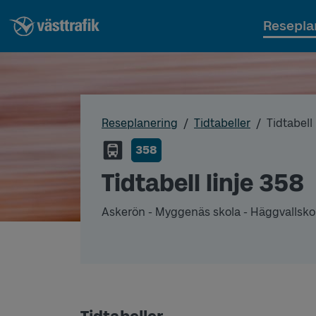
Resepla
Reseplanering
Tidtabeller
Tidtabell
358
Tidtabell linje 358
Askerön - Myggenäs skola - Häggvallsko