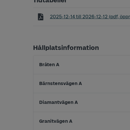
Tidtabeller
Tidtabell linje 358 Askerön - Myggen
2025-12-14
till
2026-12-12
(pdf, öppn
Hållplatsinformation
Bråten A
Bärnstensvägen A
Diamantvägen A
Granitvägen A