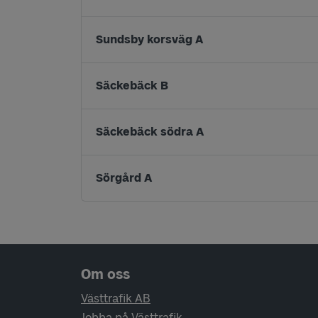
Sundsby korsväg A
Säckebäck B
Säckebäck södra A
Sörgård A
Sidfotsnavigering
Om oss
Västtrafik AB
Jobba på Västtrafik