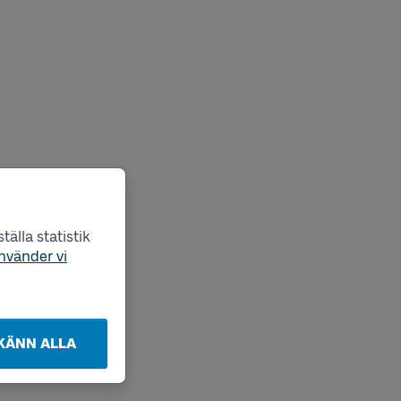
älla statistik
nvänder vi
KÄNN ALLA