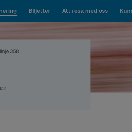
Till innehållet
nering
Biljetter
Att resa med oss
Kund
 linje 358
lan