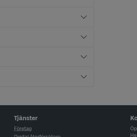
Tjänster
Ko
Företag
Öp
He
Digital återförsäljare