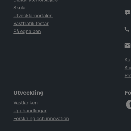
Skola
Utvecklarportalen
Västtrafik testar
På egna ben
Ku
Ko
Pr
Utveckling
Fö
Västlänken
Upphandlingar
Forskning och innovation