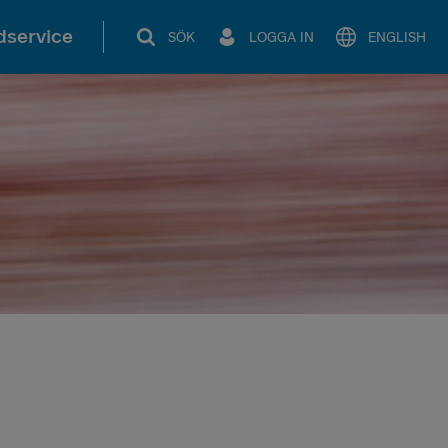
service
SÖK
LOGGA IN
ENGLISH