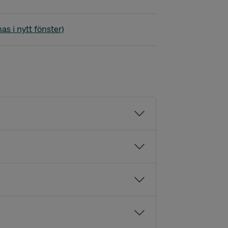
äs skola - Häggvallskolan
as i nytt fönster)