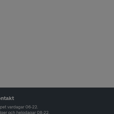
ntakt
pet vardagar 06-22.
lger och helgdagar 08-22.