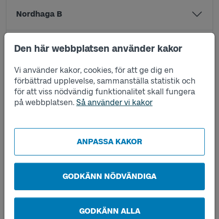
Nordhaga B
Nordtakan A
Den här webbplatsen använder kakor
Vi använder kakor, cookies, för att ge dig en
Nordtakan B
förbättrad upplevelse, sammanställa statistik och
för att viss nödvändig funktionalitet skall fungera
på webbplatsen.
Så använder vi kakor
Prästtorp A
Reorseröd A
ANPASSA KAKOR
Reorseröd B
GODKÄNN NÖDVÄNDIGA
Röd A
GODKÄNN ALLA