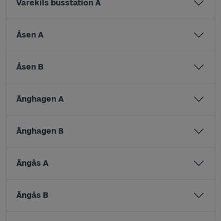
Varekils busstation A
Åsen A
Åsen B
Änghagen A
Änghagen B
Ängås A
Ängås B