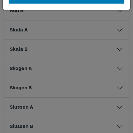
Röd B
Skala A
Skala B
Skogen A
Skogen B
Slussen A
Slussen B