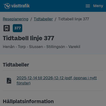
Meny
Reseplanering
Tidtabeller
Tidtabell linje 377
377
Tidtabell linje 377
Henån - Torp - Slussen - Stillingsön - Varekil
Tidtabeller
Tidtabell linje 377 Henån - Torp - Slussen - Stillings
2025-12-14
till
2026-12-12
(pdf, öppnas i nytt
fönster)
Hållplatsinformation