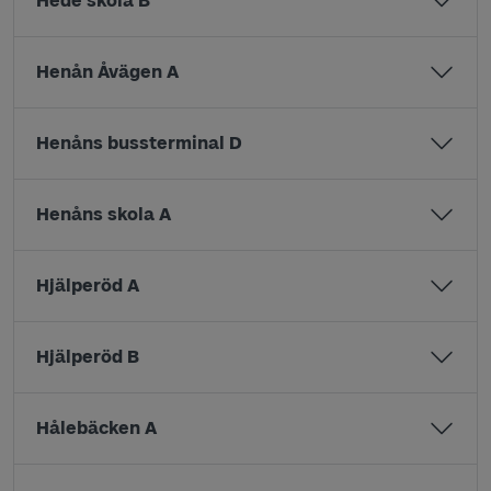
Hede skola B
Henån Åvägen A
Henåns bussterminal D
Henåns skola A
Hjälperöd A
Hjälperöd B
Hålebäcken A