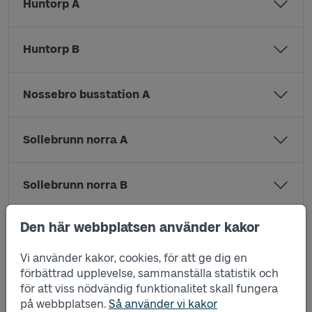
Huntorp A
Huntorp B
Nossebro busstation A
Sollebrunn norra A
Sollebrunn norra B
Den här webbplatsen använder kakor
Sollebrunns busstation A
Vi använder kakor, cookies, för att ge dig en
förbättrad upplevelse, sammanställa statistik och
Sollebrunns busstation B
för att viss nödvändig funktionalitet skall fungera
på webbplatsen.
Så använder vi kakor