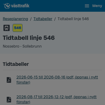
Meny
Reseplanering
Tidtabeller
Tidtabell linje 546
546
Tidtabell linje 546
Nossebro - Sollebrunn
Tidtabeller
Tidtabell linje 546 Nossebro - Sollebrunn
2026-06-15
till
2026-08-16
(pdf, öppnas i nytt
fönster)
Tidtabell linje 546 Nossebro - Sollebrunn
2026-08-17
till
2026-12-12
(pdf, öppnas i nytt
fönster)