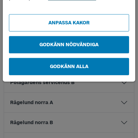
Lekarekulle A
Lekarekulle B
ANPASSA KAKOR
Petters väg A
GODKÄNN NÖDVÄNDIGA
Petters väg B
GODKÄNN ALLA
Pölagårdens servicehus B
Rågelund norra A
Rågelund norra B