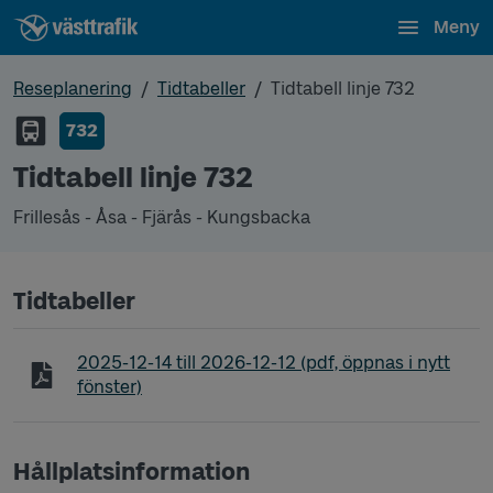
Meny
Reseplanering
Tidtabeller
Tidtabell linje 732
732
Tidtabell linje 732
Frillesås - Åsa - Fjärås - Kungsbacka
Tidtabeller
Tidtabell linje 732 Frillesås - Åsa - Fjärås - Kungsb
2025-12-14
till
2026-12-12
(pdf, öppnas i nytt
fönster)
Hållplatsinformation