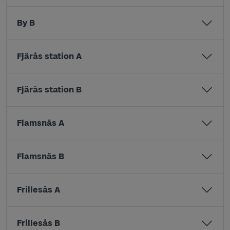
By B
Fjärås station A
Fjärås station B
Flamsnäs A
Flamsnäs B
Frillesås A
Frillesås B