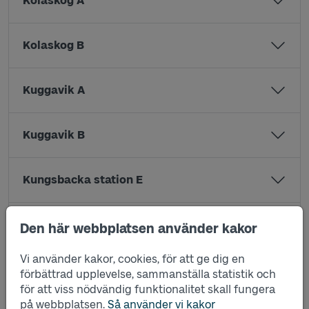
Kolaskog A
Kolaskog B
Kuggavik A
Kuggavik B
Kungsbacka station E
Kvia A
Den här webbplatsen använder kakor
Vi använder kakor, cookies, för att ge dig en
Kvia B
förbättrad upplevelse, sammanställa statistik och
för att viss nödvändig funktionalitet skall fungera
på webbplatsen.
Så använder vi kakor