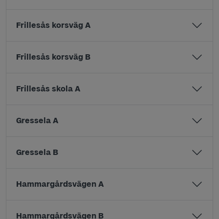
Frillesås korsväg A
Frillesås korsväg B
Frillesås skola A
Gressela A
Gressela B
Hammargårdsvägen A
Hammargårdsvägen B