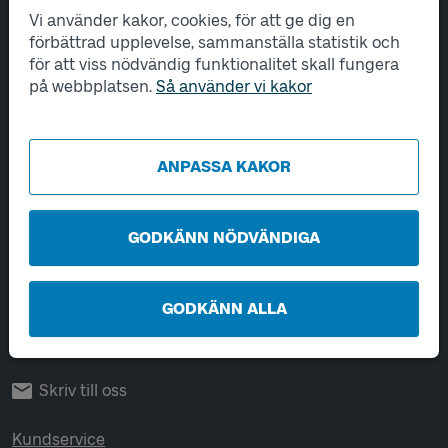
Vi använder kakor, cookies, för att ge dig en
Tjänster
förbättrad upplevelse, sammanställa statistik och
för att viss nödvändig funktionalitet skall fungera
Hantering av personuppgifter
på webbplatsen.
Så använder vi kakor
Utveckling
ANPASSA KAKOR
Kontakta oss
Öppet vardagar 06-22.
Helger och helgdagar 08-22.
GODKÄNN NÖDVÄNDIGA
Chatta
GODKÄNN ALLA
Ring 0771-41 43 00
Skriv till oss
Kundservice