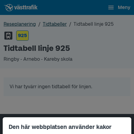
Meny
Reseplanering
Tidtabeller
Tidtabell linje 925
925
Tidtabell linje 925
Ringby - Arnebo - Kareby skola
Vi har tyvärr ingen tidtabell för linjen.
Sidfotsnavigering
Den här webbplatsen använder kakor
Om oss