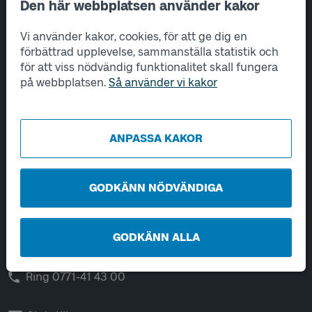
Den här webbplatsen använder kakor
Sidfotsnavigering
Om oss
Vi använder kakor, cookies, för att ge dig en
förbättrad upplevelse, sammanställa statistik och
Tjänster
för att viss nödvändig funktionalitet skall fungera
på webbplatsen.
Så använder vi kakor
Hantering av personuppgifter
Utveckling
ANPASSA KAKOR
Kontakta oss
GODKÄNN NÖDVÄNDIGA
Öppet vardagar 06-22.
Helger och helgdagar 08-22.
GODKÄNN ALLA
Chatta
Ring 0771-41 43 00