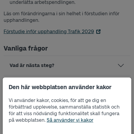
underlätta arbetspendlingen.
Läs om förändringarna i sin helhet i förstudien inför
upphandlingen.
Förstudie inför upphandling Trafik 2029
Vanliga frågor
Vad är nästa steg?
När beslutas förstudien?
Den här webbplatsen använder kakor
Vi använder kakor, cookies, för att ge dig en
Vilken trafik är det som omfattas?
förbättrad upplevelse, sammanställa statistik och
för att viss nödvändig funktionalitet skall fungera
på webbplatsen.
Så använder vi kakor
När är trafikstart?