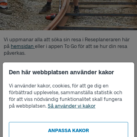
Vi uppmanar alla att söka sin resa i Reseplaneraren här
på
hemsidan
eller i appen To Go för att se hur din resa
påverkas.
Så påverkas trafiken
Den här webbplatsen använder kakor
Vi använder kakor, cookies, för att ge dig en
6 augusti klockan 04:00 till 17 augusti
förbättrad upplevelse, sammanställa statistik och
klockan 03:59
för att viss nödvändig funktionalitet skall fungera
på webbplatsen.
Så använder vi kakor
Publicerad 2026-06-01
ANPASSA KAKOR