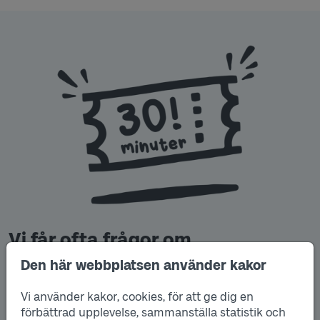
Vi får ofta frågor om
korttidsbiljetter
Den här webbplatsen använder kakor
I det nuvarande biljettsystemet betalar du 29 (ungdom)
Vi använder kakor, cookies, för att ge dig en
eller 38 (vuxen) kronor för en resa, när du reser på
förbättrad upplevelse, sammanställa statistik och
enkelbiljett i en zon. Då får du resa i 90 minuter. Det är