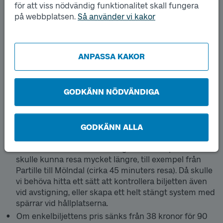
för att viss nödvändig funktionalitet skall fungera
inte antalet minuter på enkelbiljetten du betalar för,
på webbplatsen.
Så använder vi kakor
utan för en resa. Enkelbiljetten är tänkt att täcka olika
behov av kortare resor och ge dig möjlighet att åka fram
och tillbaka på samma biljett.
ANPASSA KAKOR
En korttidsbiljett på till exempel 30 minuter är i
dagsläget svårt att erbjuda av följande skäl:
GODKÄNN NÖDVÄNDIGA
Idag gäller din biljett under hela resan, oavsett om
giltighetstiden går ut under tiden (när du sitter kvar
på samma fordon). Regeln gäller för att du aldrig ska
behöva vara rädd att biljetten ”tar slut” på vägen. Om
GODKÄNN ALLA
vi skulle erbjuda till exempel en 30-minutersbiljett,
blir en konsekvens av den regeln att du i praktiken
skulle kunna resa mycket längre, till exempel från
Partille till Mölndal (cirka 45 minuters resa). Då skulle
vi behöva hitta ett sätt att kontrollera biljetten även
vid avstigning, eller skapa ett helt stängt system med
spärrar vid hållplatserna.
Om enkelbiljettens pris sänks från 38 kronor för 90