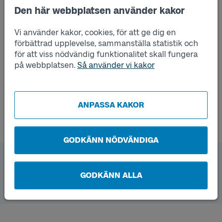
Den här webbplatsen använder kakor
Kommer några områden att bli av med sin
trafik?
Vi använder kakor, cookies, för att ge dig en
förbättrad upplevelse, sammanställa statistik och
Vilka linjer kommer inte längre köra via
för att viss nödvändig funktionalitet skall fungera
Allégatan?
på webbplatsen.
Så använder vi kakor
Hur många bussar kommer köra på el?
ANPASSA KAKOR
GODKÄNN NÖDVÄNDIGA
Förstudie
GODKÄNN ALLA
Förstudie inför upphandling Trafik 2027 Borås
stadstrafik (pdf, öppnas i nytt fönster)