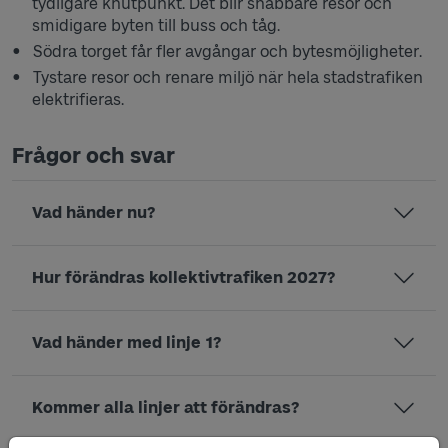
tydligare knutpunkt. Det blir snabbare resor och
smidigare byten till buss och tåg.
Södra torget får fler avgångar och bytesmöjligheter.
Tystare resor och renare miljö när hela stadstrafiken
elektrifieras.
Frågor och svar
Vad händer nu?
Hur förändras kollektivtrafiken 2027?
Vad händer med linje 1?
Kommer alla linjer att förändras?