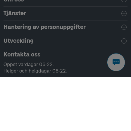
Tjänster
Hantering av personuppgifter
Utveckling
Kontakta oss
Öppet vardagar 06-22.
Helger och helgdagar 08-22.
Chatta
Ring 0771-41 43 00
Skriv till oss