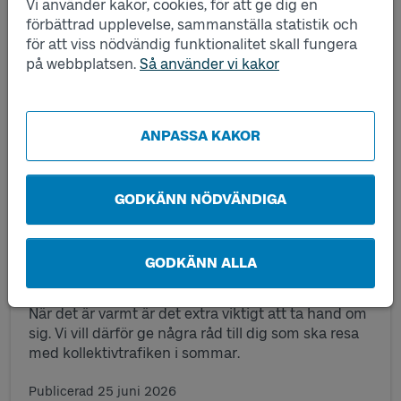
Vi använder kakor, cookies, för att ge dig en
förbättrad upplevelse, sammanställa statistik och
för att viss nödvändig funktionalitet skall fungera
på webbplatsen.
Så använder vi kakor
ANPASSA KAKOR
GODKÄNN NÖDVÄNDIGA
GODKÄNN ALLA
Tips vid resor i sommarvärmen
När det är varmt är det extra viktigt att ta hand om
sig. Vi vill därför ge några råd till dig som ska resa
med kollektivtrafiken i sommar.
Publicerad
25 juni 2026