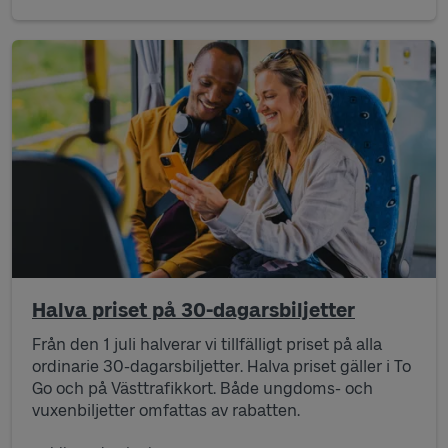
Halva priset på 30-dagarsbiljetter
Från den 1 juli
halverar vi tillfälligt
priset
på alla
ordinarie 30-dagarsbiljetter
.
Halva priset gäller i
To
Go
och på
Västtrafikkort
. Både ungdoms- och
vuxenbiljetter omfattas
av rabatten
.