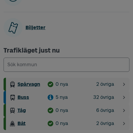
Biljetter
Trafikläget just nu
Kommun
2 övriga störnin
Spårvagn
0 nya
2 övriga
Inga nya störningar
32 övriga störnin
Buss
5 nya
32 övriga
5 nya störningar
6 övriga störnin
Tåg
0 nya
6 övriga
Inga nya störningar
2 övriga störnin
Båt
0 nya
2 övriga
Inga nya störningar