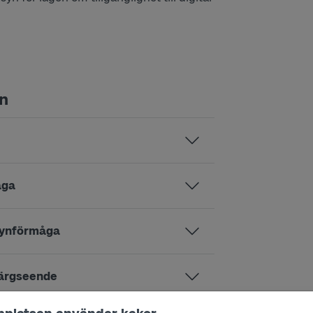
on
åga
synförmåga
färgseende