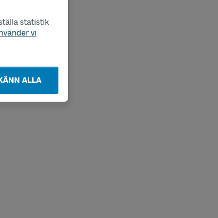
älla statistik
nvänder vi
KÄNN ALLA