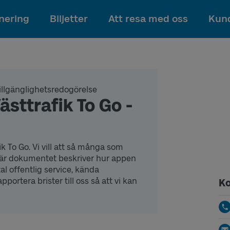
Till innehållet
nering
Biljetter
Att resa med oss
Kund
illgänglighetsredogörelse
ästtrafik To Go -
k To Go. Vi vill att så många som
här dokumentet beskriver hur appen
tal offentlig service, kända
ortera brister till oss så att vi kan
Ko