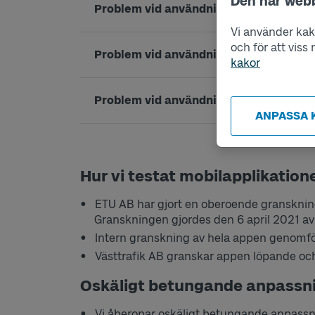
Den här web
Problem vid användning med nedsatt fi
Vi använder kako
och för att vis
Problem vid användning med nedsatt r
kakor
Problem vid användning med kognitiv 
ANPASSA 
Hur vi testat mobilapplikation
ETU AB har gjort en oberoende granskning
Granskningen gjordes den 6 april 2021 av v
Intern granskning av hela appen genomfö
Västtrafik AB granskar appen löpande och k
Oskäligt betungande anpassn
Vi åberopar oskäligt betungande anpassning