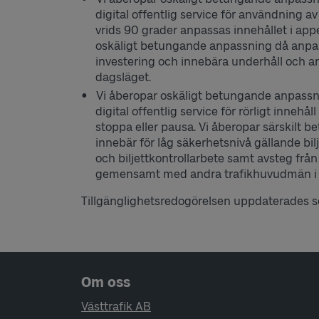
digital offentlig service för användning av
vrids 90 grader anpassas innehållet i appen
oskäligt betungande anpassning då anpa
investering och innebära underhåll och arb
dagsläget.
Vi åberopar oskäligt betungande anpassning
digital offentlig service för rörligt inneh
stoppa eller pausa. Vi åberopar särskilt
innebär för låg säkerhetsnivå gällande bil
och biljettkontrollarbete samt avsteg från
gemensamt med andra trafikhuvudmän i 
Tillgänglighetsredogörelsen uppdaterades 
Sidfotsnavigering
Om oss
Västtrafik AB