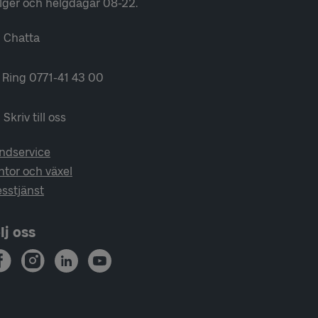
lger och helgdagar 08-22.
Chatta
Ring 0771-41 43 00
Skriv till oss
ndservice
ntor och växel
esstjänst
lj oss