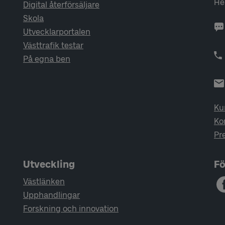
He
Digital återförsäljare
Skola
Utvecklarportalen
Västtrafik testar
På egna ben
Ku
Ko
Pr
Utveckling
Fö
Västlänken
Upphandlingar
Forskning och innovation