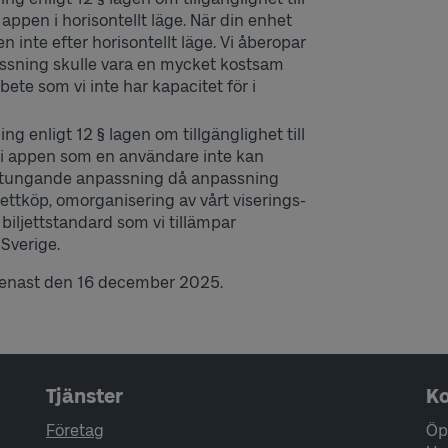
 appen i horisontellt läge. När din enhet
 inte efter horisontellt läge. Vi åberopar
ssning skulle vara en mycket kostsam
ete som vi inte har kapacitet för i
 enligt 12 § lagen om tillgänglighet till
åll i appen som en användare inte kan
 betungande anpassning då anpassning
jettköp, omorganisering av vårt viserings-
 biljettstandard som vi tillämpar
Sverige.
senast den 16 december 2025.
Tjänster
Ko
Företag
Öp