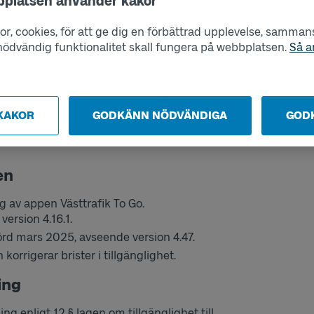
bplatsen använder kakor
nmotorik eller styrka
r, cookies, för att ge dig en förbättrad upplevelse, sammanst
s nödvändig funktionalitet skall fungera på webbplatsen.
Så a
örlighet
nedsättning
KAKOR
GODKÄNN NÖDVÄNDIGA
GOD
en
 av appen Västtrafik To Go.
ersion 4.16.1.
rd mars 2025, avseende version 4.47.
orrigerar brister i tillgänglighet.
ing
 enligt 12 § lagen om tillgänglighet till