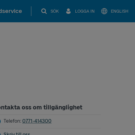
service
SÖK
LOGGA IN
ENGLISH
ntakta oss om tillgänglighet
Telefon:
0771-414300
Skriv till oss